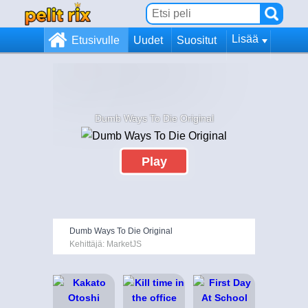
Lisää
Etusivulle
Uudet
Suositut
Dumb Ways To Die Original
Play
Dumb Ways To Die Original
Kehittäjä: MarketJS