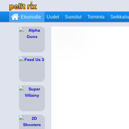
Etusivulle
Uudet
Suositut
Toiminta
Seikkail