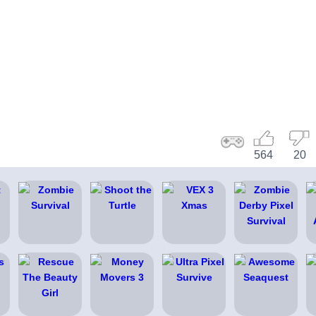
564
20