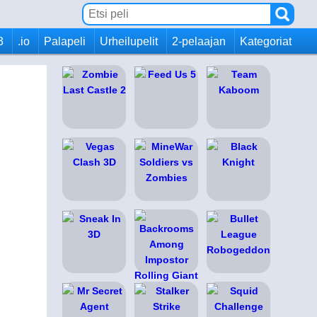
3
.io
Palapeli
Urheilupelit
2-pelaajan
Kategoriat