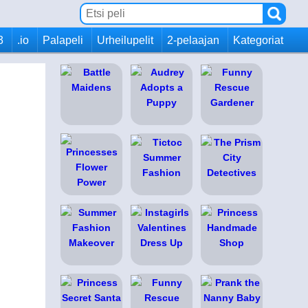
3
.io
Palapeli
Urheilupelit
2-pelaajan
Kategoriat