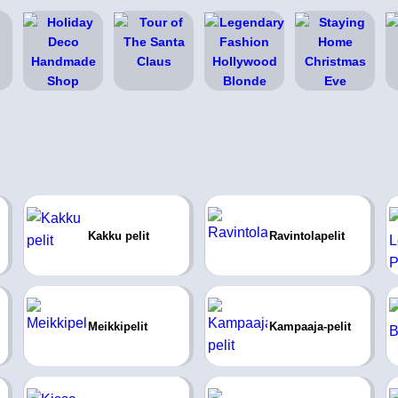
Kakku pelit
Ravintolapelit
Meikkipelit
Kampaaja-pelit