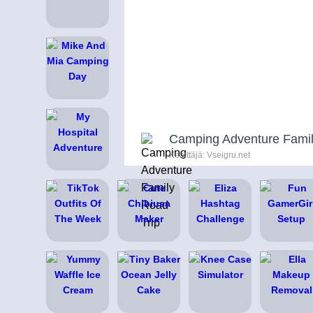
Camping Adventure Famil
Kehittäjä: Vseigru.net