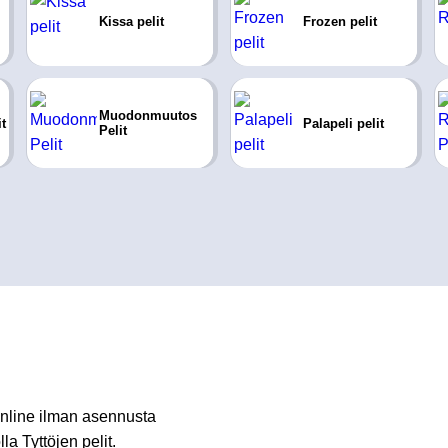
Kissa pelit
Frozen pelit
Muodonmuutos
t
Palapeli pelit
Pelit
nline ilman asennusta
la Tyttöjen pelit.