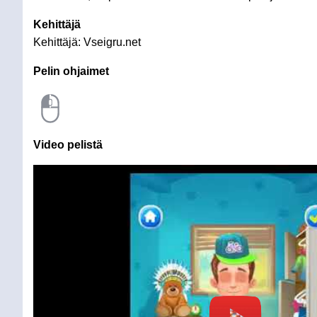
Kehittäjä
Kehittäjä: Vseigru.net
Pelin ohjaimet
Video pelistä