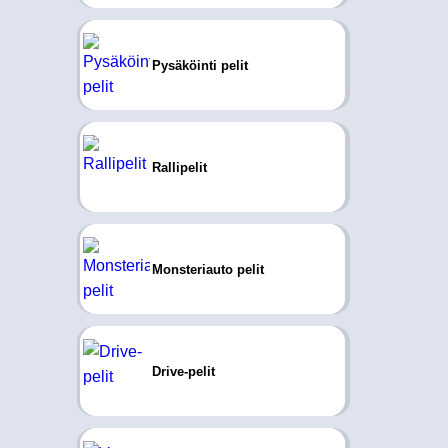
Pysäköinti pelit
Rallipelit
Monsteriauto pelit
Drive-pelit