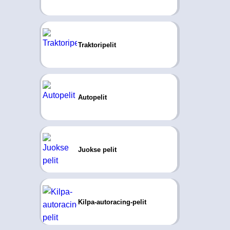
Traktoripelit
Autopelit
Juokse pelit
Kilpa-autoracing-pelit