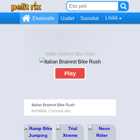
Lisää
Etusivulle
Uudet
Suositut
Italian Brainrot Bike Rush
Play
Italian Brainrot Bike Rush
Kehittäjä: CursoraLabs