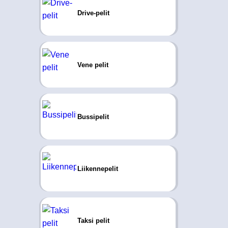
Drive-pelit
Vene pelit
Bussipelit
Liikennepelit
Taksi pelit