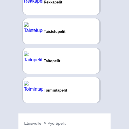
Rekkapelit
Taistelupelit
Taitopelit
Toimintapelit
Etusivulle
Pyöräpelit