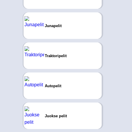
Junapelit
Traktoripelit
Autopelit
Juokse pelit