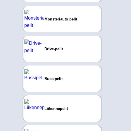
Monsteriauto pelit
Drive-pelit
Bussipelit
Liikennepelit