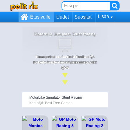
Lisää
Etusivulle
Uudet
Suositut
Motorbike Simulator Stunt Racing
Tämä peli ei ole tuettu laitteellasi 😞.
Kokeile muiden pelien pelaamista alla!
😄🎮
Motorbike Simulator Stunt Racing
Kehittäjä: Best Free Games