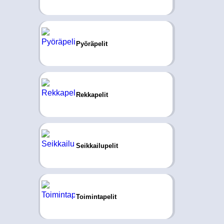
Pyöräpelit
Rekkapelit
Seikkailupelit
Toimintapelit