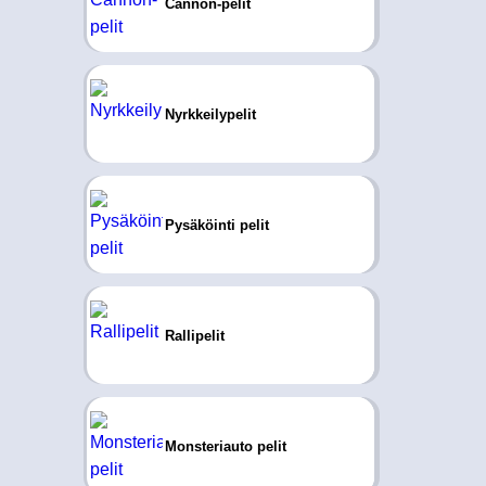
Cannon-pelit
Nyrkkeilypelit
Pysäköinti pelit
Rallipelit
Monsteriauto pelit