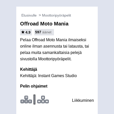
Etusivulle
Moottoripyöräpelit
Offroad Moto Mania
597
äänet
4.9
Pelaa Offroad Moto Mania ilmaiseksi
online ilman asennusta tai latausta, tai
pelaa muita samankaltaisia pelejä
sivustolla Moottoripyöräpelit.
Kehittäjä
Kehittäjä: Instant Games Studio
Pelin ohjaimet
|
W
Liikkuminen
A
S
D