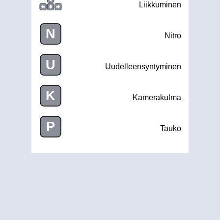
Liikkuminen
N
Nitro
U
Uudelleensyntyminen
K
Kamerakulma
P
Tauko