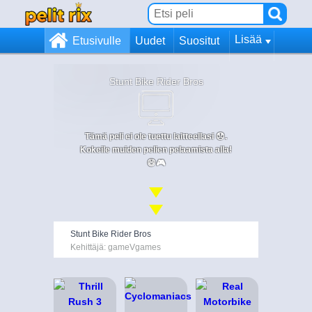
Lisää
Etusivulle
Uudet
Suositut
Stunt Bike Rider Bros
Tämä peli ei ole tuettu laitteellasi 😞.
Kokeile muiden pelien pelaamista alla!
😄🎮
Stunt Bike Rider Bros
Kehittäjä: gameVgames