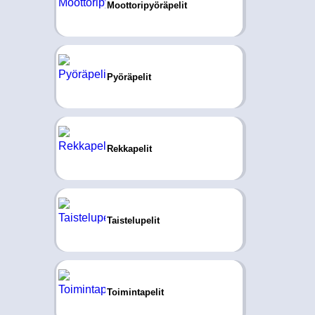
Moottoripyöräpelit
Pyöräpelit
Rekkapelit
Taistelupelit
Toimintapelit