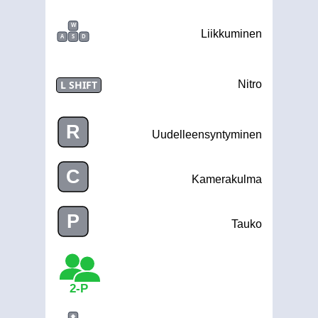
W
Liikkuminen
A
S
D
L SHIFT
Nitro
R
Uudelleensyntyminen
C
Kamerakulma
P
Tauko
2-P