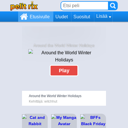
Lisää
Etusivulle
Uudet
Suositut
Around the World Winter Holidays
Play
Around the World Winter Holidays
Kehittäjä: witchhut