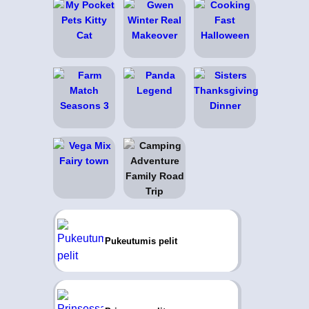
Pukeutumis pelit