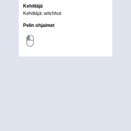
Kehittäjä
Kehittäjä: witchhut
Pelin ohjaimet