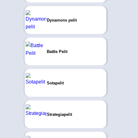
Dynamons pelit
Battle Pelit
Sotapelit
Strategiapelit