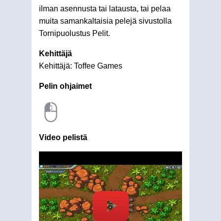
ilman asennusta tai latausta, tai pelaa
muita samankaltaisia pelejä sivustolla
Tornipuolustus Pelit.
Kehittäjä
Kehittäjä: Toffee Games
Pelin ohjaimet
Video pelistä