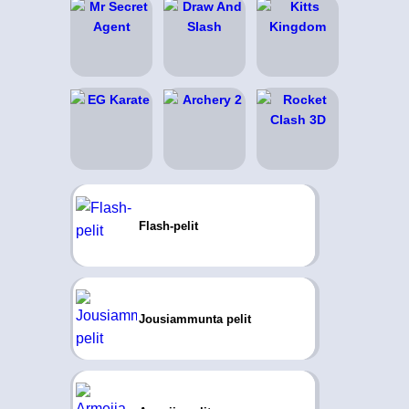
Flash-pelit
Jousiammunta pelit