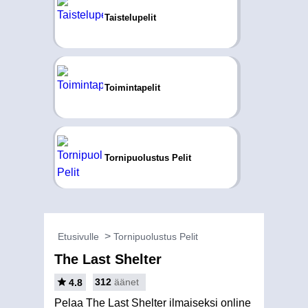
Taistelupelit
Toimintapelit
Tornipuolustus Pelit
Etusivulle
Tornipuolustus Pelit
The Last Shelter
312
äänet
4.8
Pelaa The Last Shelter ilmaiseksi online