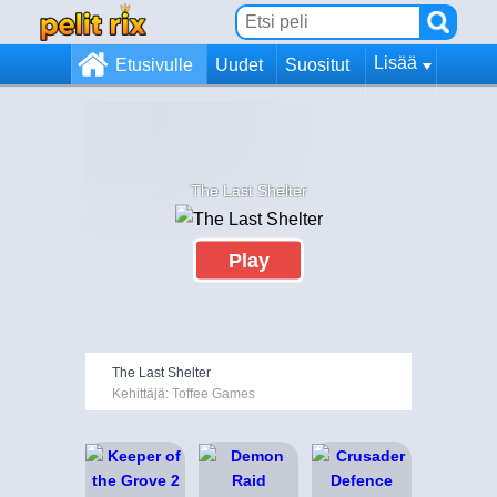
Lisää
Etusivulle
Uudet
Suositut
The Last Shelter
Play
The Last Shelter
Kehittäjä: Toffee Games