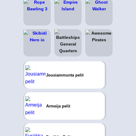
Jousiammunta pelit
Armeija pelit