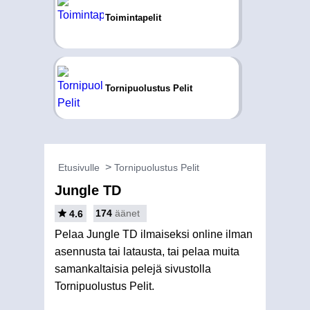
Toimintapelit
Tornipuolustus Pelit
Etusivulle
Tornipuolustus Pelit
Jungle TD
174
äänet
4.6
Pelaa Jungle TD ilmaiseksi online ilman
asennusta tai latausta, tai pelaa muita
samankaltaisia pelejä sivustolla
Tornipuolustus Pelit.