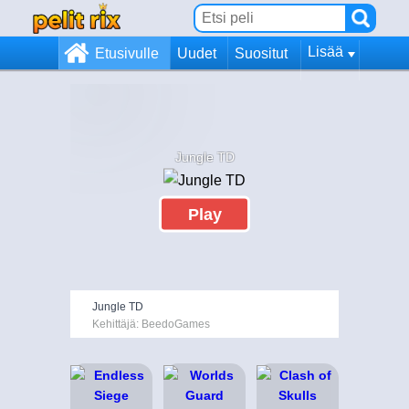
Lisää
Etusivulle
Uudet
Suositut
Jungle TD
Play
Jungle TD
Kehittäjä: BeedoGames