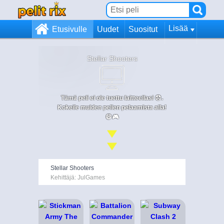
Lisää
Etusivulle
Uudet
Suositut
Stellar Shooters
Tämä peli ei ole tuettu laitteellasi 😞.
Kokeile muiden pelien pelaamista alla!
😄🎮
Stellar Shooters
Kehittäjä: JulGames