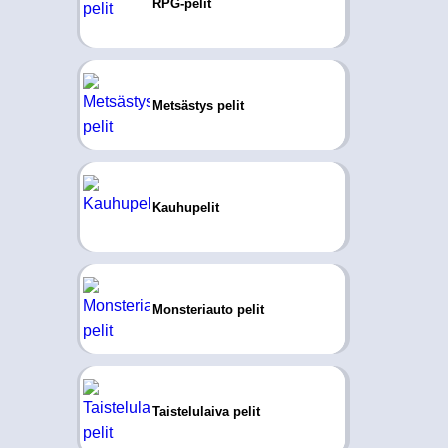
RPG-pelit
Metsästys pelit
Kauhupelit
Monsteriauto pelit
Taistelulaiva pelit