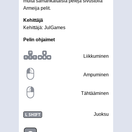
muita samankaltaisia pelejä sivustolla
Armeija pelit.
Kehittäjä
Kehittäjä: JulGames
Pelin ohjaimet
W
Liikkuminen
A
S
D
Ampuminen
Tähtääminen
L SHIFT
Juoksu