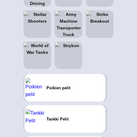
Poikien pelit
Tankki Pelit