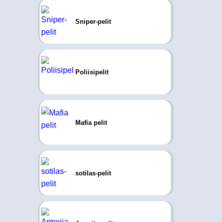
Sniper-pelit
Poliisipelit
Mafia pelit
sotilas-pelit