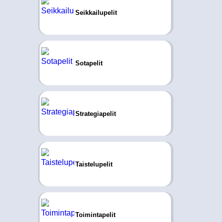
Seikkailupelit
Sotapelit
Strategiapelit
Taistelupelit
Toimintapelit