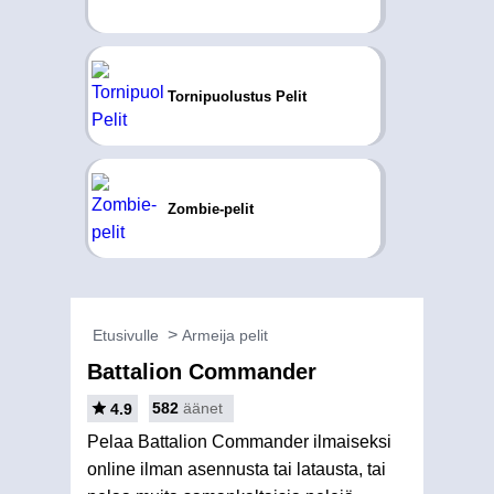
Tornipuolustus Pelit
Zombie-pelit
Etusivulle
Armeija pelit
Battalion Commander
582
äänet
4.9
Pelaa Battalion Commander ilmaiseksi
online ilman asennusta tai latausta, tai