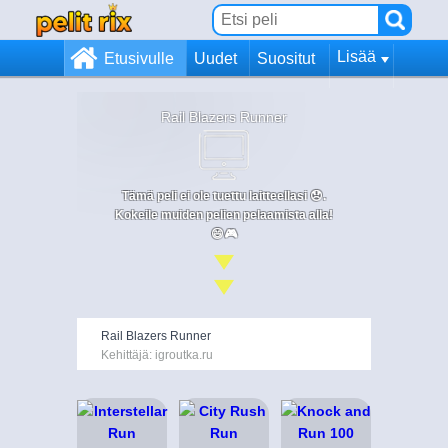
Lisää
Etusivulle
Uudet
Suositut
Rail Blazers Runner
Tämä peli ei ole tuettu laitteellasi 😞.
Kokeile muiden pelien pelaamista alla!
😄🎮
Rail Blazers Runner
Kehittäjä: igroutka.ru