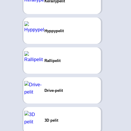
Keräilypelit
Hyppypelit
Rallipelit
Drive-pelit
3D pelit