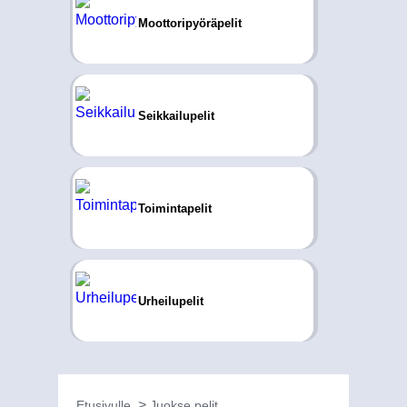
Moottoripyöräpelit
Seikkailupelit
Toimintapelit
Urheilupelit
Etusivulle
Juokse pelit