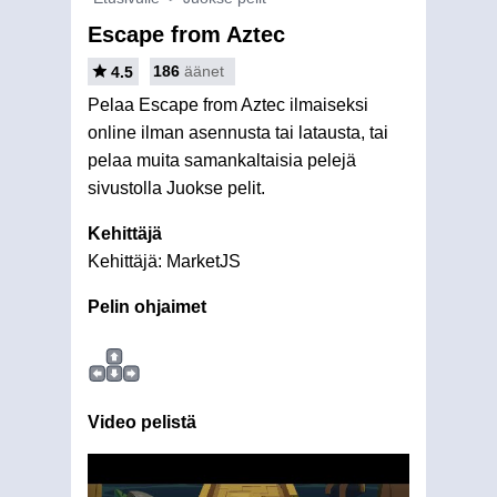
Escape from Aztec
186
äänet
4.5
Pelaa Escape from Aztec ilmaiseksi
online ilman asennusta tai latausta, tai
pelaa muita samankaltaisia pelejä
sivustolla Juokse pelit.
Kehittäjä
Kehittäjä: MarketJS
Pelin ohjaimet
Video pelistä