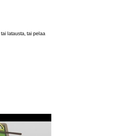
ai latausta, tai pelaa