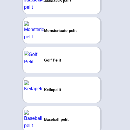
Jääkiekko pelit
Monsteriauto pelit
Golf Pelit
Keilapelit
Baseball pelit