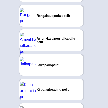
Rangaistuspotkut pelit
Amerikkalainen jalkapallo
pelit
Jalkapallopelit
Kilpa-autoracing-pelit