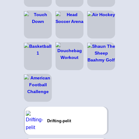
Drifting-pelit