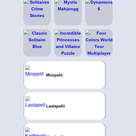
Minipelit
Lautapelit