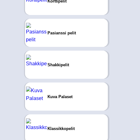
Korttipelit
Pasianssi pelit
Shakkipelit
Kuva Palaset
Klassikkopelit