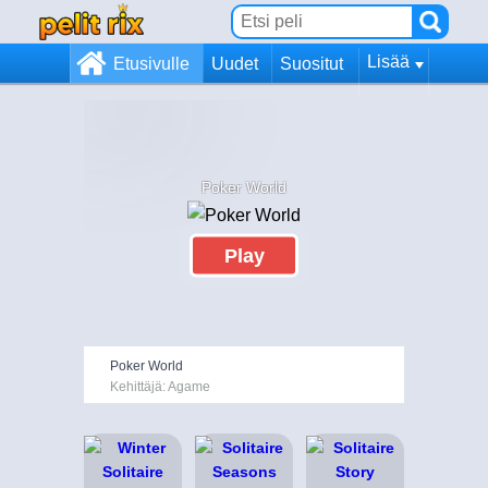
Lisää
Etusivulle
Uudet
Suositut
Poker World
Play
Poker World
Kehittäjä: Agame