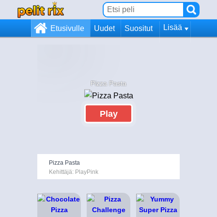
Lisää
Etusivulle
Uudet
Suositut
Pizza Pasta
Play
Pizza Pasta
Kehittäjä: PlayPink