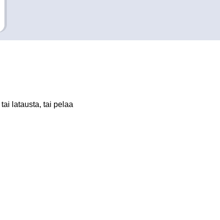
ai latausta, tai pelaa