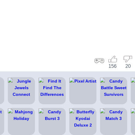
156
20