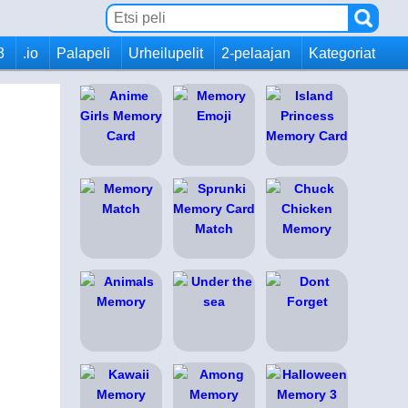
3
.io
Palapeli
Urheilupelit
2-pelaajan
Kategoriat