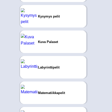
Kysymys pelit
Kuva Palaset
Labyrinttipelit
Matematiikkapelit