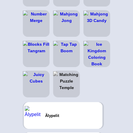
Älypelit