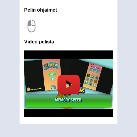
Pelin ohjaimet
Video pelistä