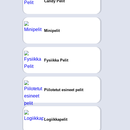
Candy Pelit
Minipelit
Fysiikka Pelit
Piilotetut esineet pelit
Logiikkapelit