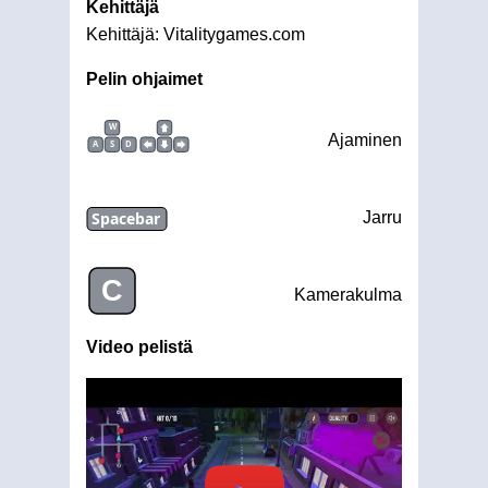
Kehittäjä
Kehittäjä: Vitalitygames.com
Pelin ohjaimet
W
Ajaminen
A
S
D
Spacebar
Jarru
C
Kamerakulma
Video pelistä