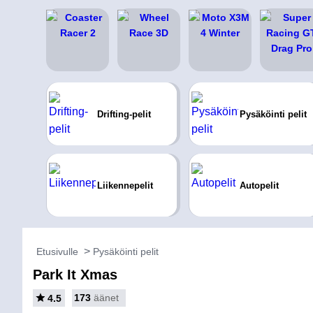
Drifting-pelit
Pysäköinti pelit
Liikennepelit
Autopelit
Etusivulle
Pysäköinti pelit
Park It Xmas
173
äänet
4.5