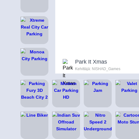
Park It Xmas
Kehittäjä: NISHAD_Games