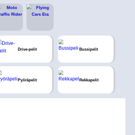
Drive-pelit
Bussipelit
Pyöräpelit
Rekkapelit