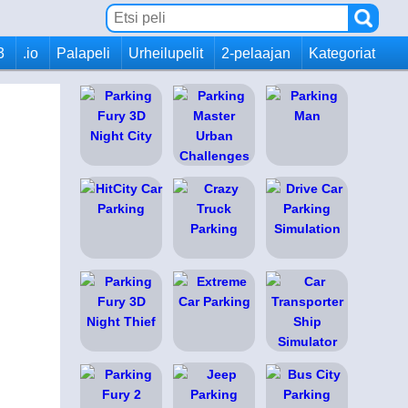
3
.io
Palapeli
Urheilupelit
2-pelaajan
Kategoriat