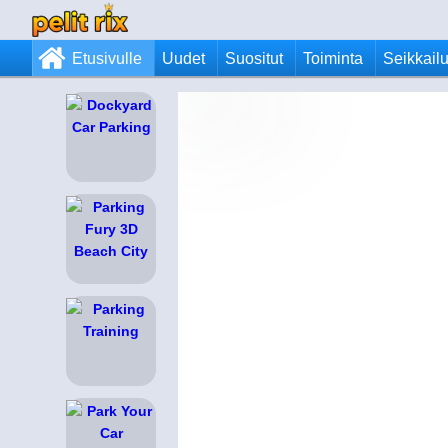
Etusivulle
Uudet
Suositut
Toiminta
Seikkail