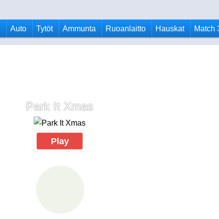
u
Auto
Tytöt
Ammunta
Ruoanlaitto
Hauskat
Match 
Park It Xmas
Play