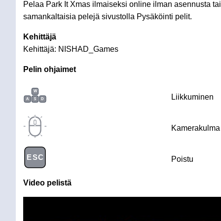
Pelaa Park It Xmas ilmaiseksi online ilman asennusta tai 
samankaltaisia pelejä sivustolla Pysäköinti pelit.
Kehittäjä
Kehittäjä: NISHAD_Games
Pelin ohjaimet
W
Liikkuminen
A
S
D
Kamerakulma
ESC
Poistu
Video pelistä