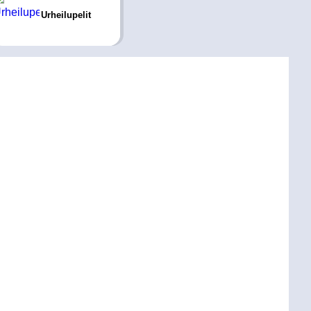
Urheilupelit