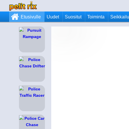
Etusivulle
Uudet
Suositut
Toiminta
Seikkail