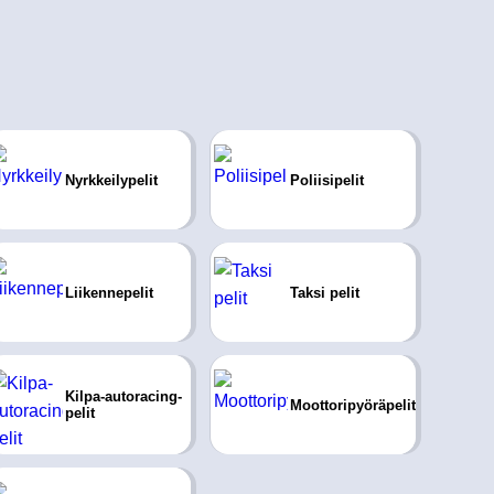
Nyrkkeilypelit
Poliisipelit
Liikennepelit
Taksi pelit
Kilpa-autoracing-
Moottoripyöräpelit
pelit