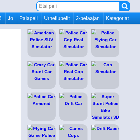
3
.io
Palapeli
Urheilupelit
2-pelaajan
Kategoriat