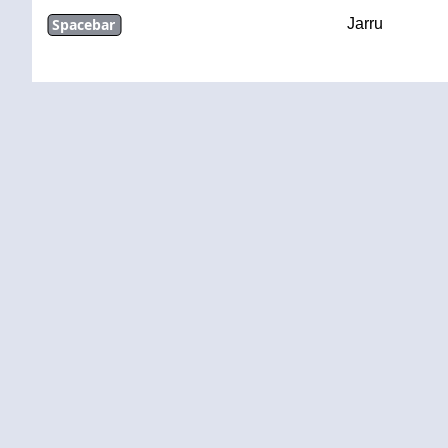
Spacebar
Jarru