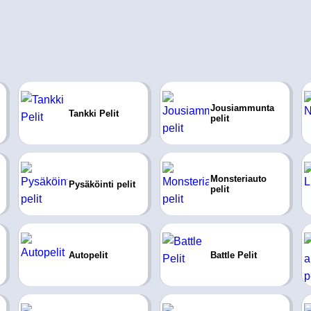
Jousiammunta
Tankki Pelit
pelit
Monsteriauto
Pysäköinti pelit
pelit
Autopelit
Battle Pelit