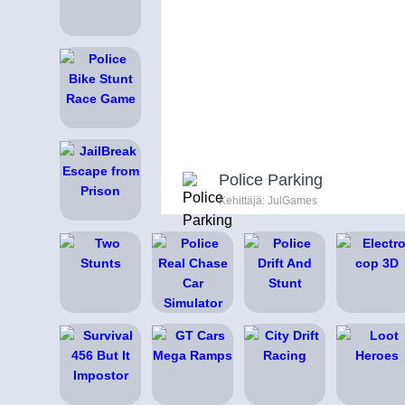
Police Parking
Kehittäjä: JulGames