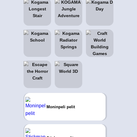
Moninpeli pelit