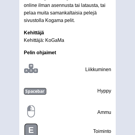
online ilman asennusta tai latausta, tai
pelaa muita samankaltaisia pelejä
sivustolla Kogama pelit.
Kehittäjä
Kehittäjä: KoGaMa
Pelin ohjaimet
W
Liikkuminen
A
S
D
Spacebar
Hyppy
Ammu
E
Toiminto