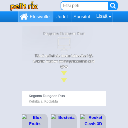
Lisää
Etusivulle
Uudet
Suositut
Kogama Dungeon Run
Tämä peli ei ole tuettu laitteellasi 😞.
Kokeile muiden pelien pelaamista alla!
😄🎮
Kogama Dungeon Run
Kehittäjä: KoGaMa