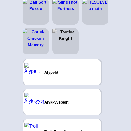
Älypelit
Älykkyyspelit