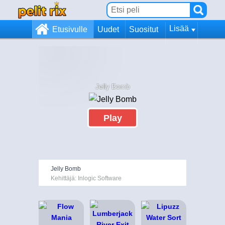
Lisää
Etusivulle
Uudet
Suositut
Jelly Bomb
Play
Jelly Bomb
Kehittäjä: Inlogic Software