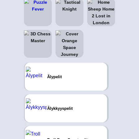
Älypelit
Älykkyyspelit