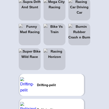
Drifting-pelit