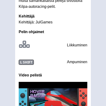
muita samankaltaisia pelejä sivustolla
Kilpa-autoracing-pelit.
Kehittäjä
Kehittäjä: JulGames
Pelin ohjaimet
Liikkuminen
L SHIFT
Ampuminen
Video pelistä