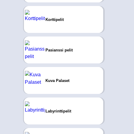
Korttipelit
Pasianssi pelit
Kuva Palaset
Labyrinttipelit