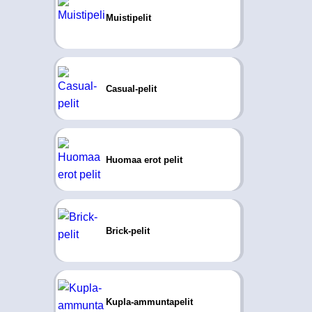
Muistipelit
Casual-pelit
Huomaa erot pelit
Brick-pelit
Kupla-ammuntapelit