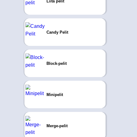
Liitä pelit
Candy Pelit
Block-pelit
Minipelit
Merge-pelit