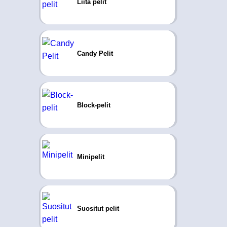
Liitä pelit
Candy Pelit
Block-pelit
Minipelit
Suositut pelit