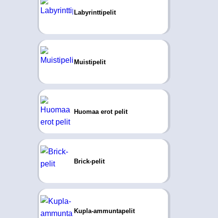
Labyrinttipelit
Muistipelit
Huomaa erot pelit
Brick-pelit
Kupla-ammuntapelit