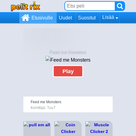
Lisää
Etusivulle
Uudet
Suositut
Feed me Monsters
Play
Feed me Monsters
Kehittäjä: TuuT