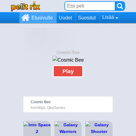
Lisää
Etusivulle
Uudet
Suositut
Cosmic Bee
Play
Cosmic Bee
Kehittäjä: QkyGames