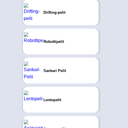
Drifting-pelit
Robottipelit
Sankari Pelit
Lentopelit