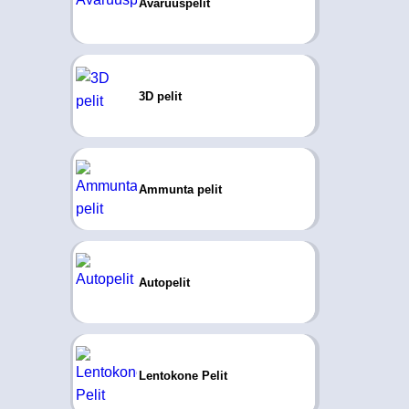
Avaruuspelit
3D pelit
Ammunta pelit
Autopelit
Lentokone Pelit