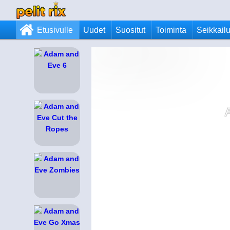
Etusivulle
Uudet
Suositut
Toiminta
Seikkail