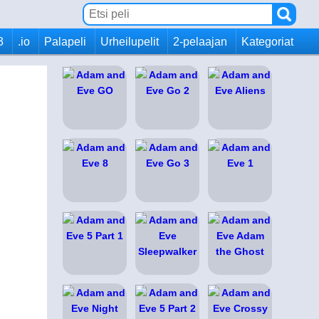
3
.io
Palapeli
Urheilupelit
2-pelaajan
Kategoriat