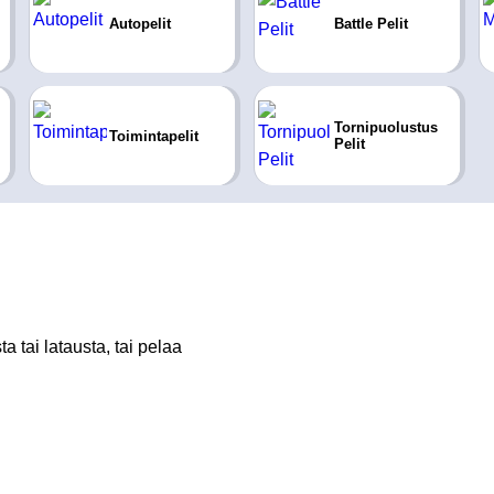
Autopelit
Battle Pelit
Tornipuolustus
Toimintapelit
Pelit
 tai latausta, tai pelaa