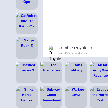
Zombie Royale io
Kehittäjä: New Gamer