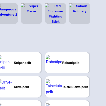
Sniper-pelit
Robottipelit
Drive-pelit
Taistelulaiva pelit