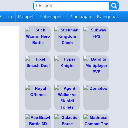
3
.io
Palapeli
Urheilupelit
2-pelaajan
Kategoriat