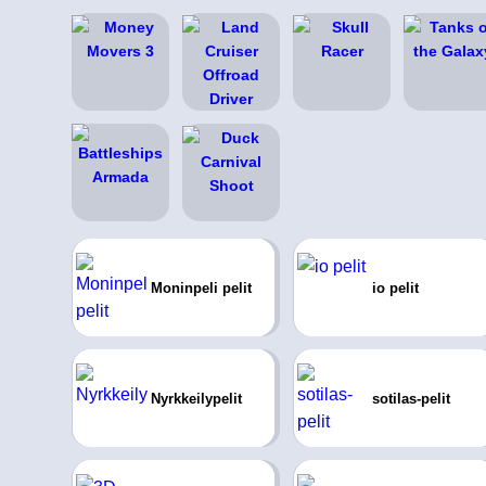
Moninpeli pelit
io pelit
Nyrkkeilypelit
sotilas-pelit