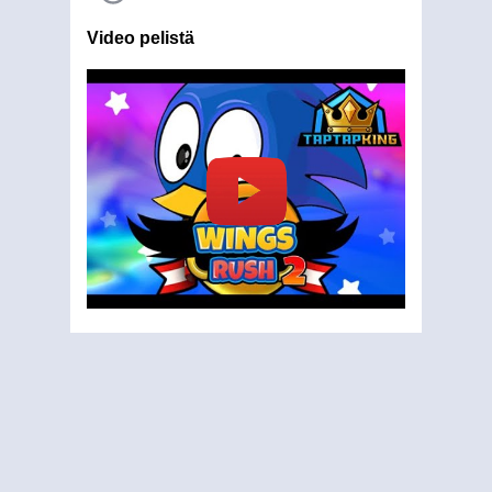
Video pelistä