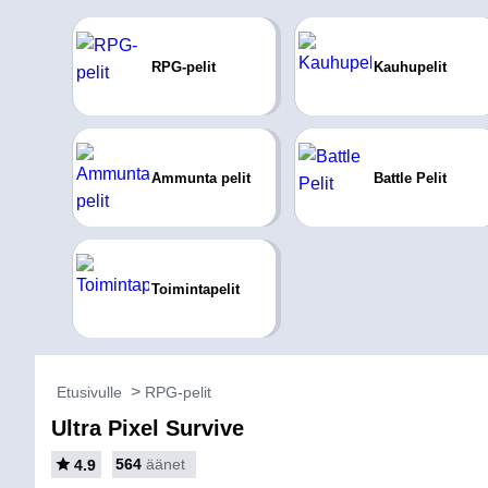
RPG-pelit
Kauhupelit
Ammunta pelit
Battle Pelit
Toimintapelit
Etusivulle
RPG-pelit
Ultra Pixel Survive
564
äänet
4.9