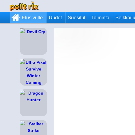
Etusivulle
Uudet
Suositut
Toiminta
Seikkail