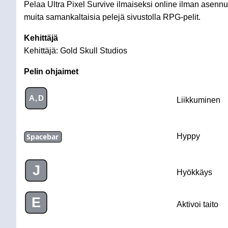
Pelaa Ultra Pixel Survive ilmaiseksi online ilman asennust
muita samankaltaisia pelejä sivustolla RPG-pelit.
Kehittäjä
Kehittäjä: Gold Skull Studios
Pelin ohjaimet
A,D
Liikkuminen
Spacebar
Hyppy
J
Hyökkäys
E
Aktivoi taito