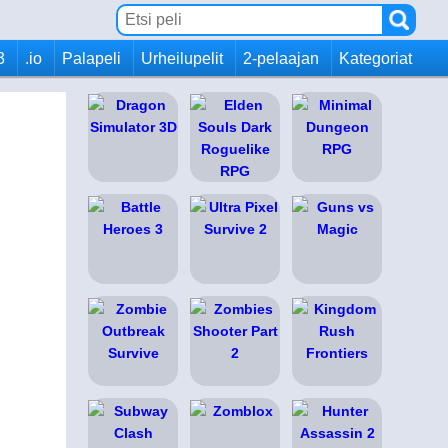
3
.io
Palapeli
Urheilupelit
2-pelaajan
Kategoriat