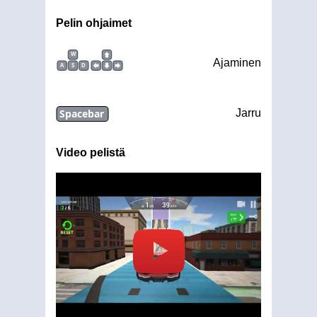
Pelin ohjaimet
W
Ajaminen
A
S
D
Spacebar
Jarru
Video pelistä