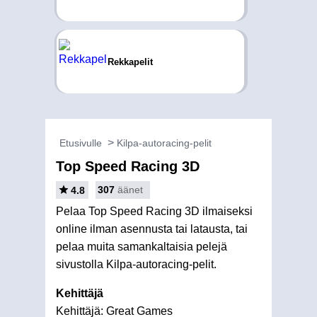
Rekkapelit
Etusivulle
Kilpa-autoracing-pelit
Top Speed Racing 3D
307
äänet
4.8
Pelaa Top Speed Racing 3D ilmaiseksi
online ilman asennusta tai latausta, tai
pelaa muita samankaltaisia pelejä
sivustolla Kilpa-autoracing-pelit.
Kehittäjä
Kehittäjä: Great Games