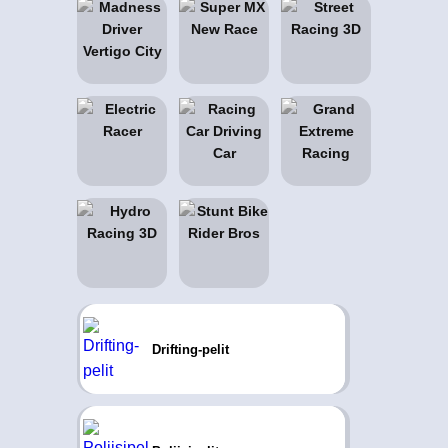
Drifting-pelit