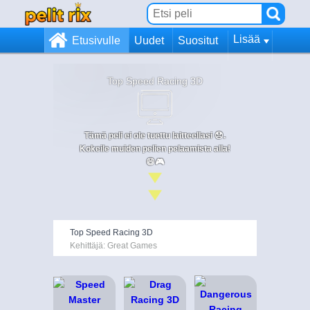
Lisää
Etusivulle
Uudet
Suositut
Top Speed Racing 3D
Tämä peli ei ole tuettu laitteellasi 😞.
Kokeile muiden pelien pelaamista alla!
😄🎮
Top Speed Racing 3D
Kehittäjä: Great Games