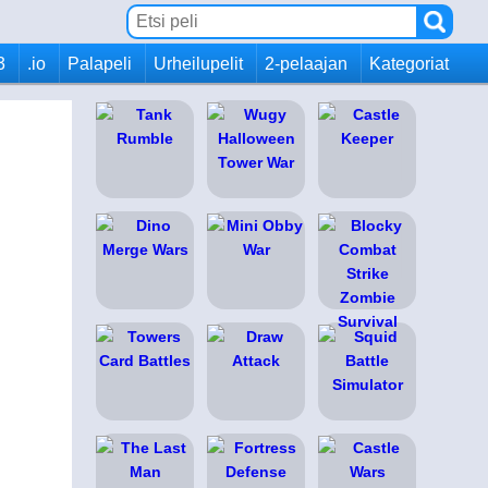
3
.io
Palapeli
Urheilupelit
2-pelaajan
Kategoriat