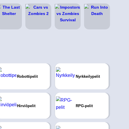
Robottipelit
Nyrkkeilypelit
Hirviöpelit
RPG-pelit