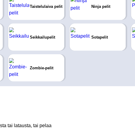
Taistelulaiva pelit
Ninja pelit
Seikkailupelit
Sotapelit
Zombie-pelit
a tai latausta, tai pelaa