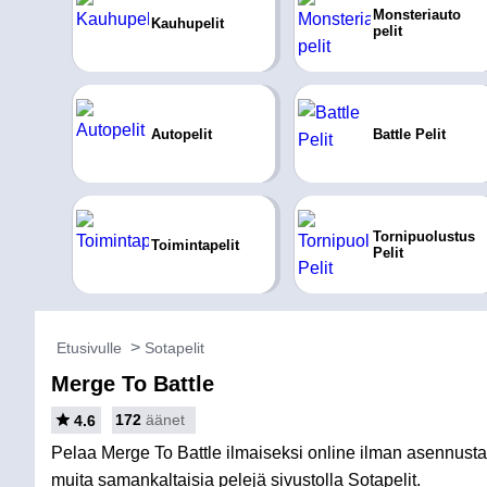
Monsteriauto
Kauhupelit
pelit
Autopelit
Battle Pelit
Tornipuolustus
Toimintapelit
Pelit
Etusivulle
Sotapelit
Merge To Battle
172
äänet
4.6
Pelaa Merge To Battle ilmaiseksi online ilman asennusta t
muita samankaltaisia pelejä sivustolla Sotapelit.