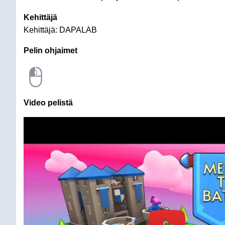
Kehittäjä
Kehittäjä: DAPALAB
Pelin ohjaimet
Video pelistä