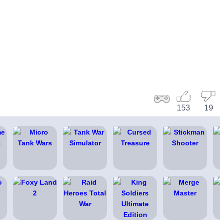
153
19