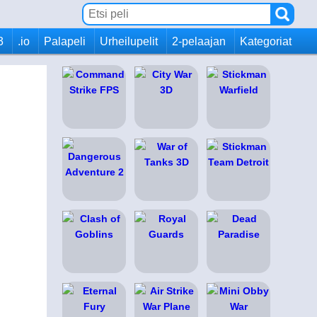
3
.io
Palapeli
Urheilupelit
2-pelaajan
Kategoriat