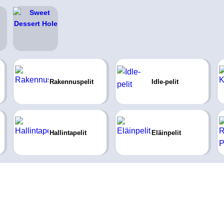
Rakennuspelit
Idle-pelit
Hallintapelit
Eläinpelit