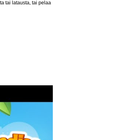
 tai latausta, tai pelaa