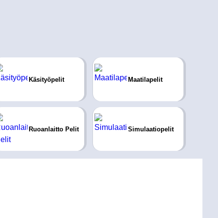
Käsityöpelit
Maatilapelit
Ruoanlaitto Pelit
Simulaatiopelit