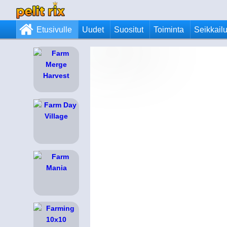
Etusivulle
Uudet
Suositut
Toiminta
Seikkail