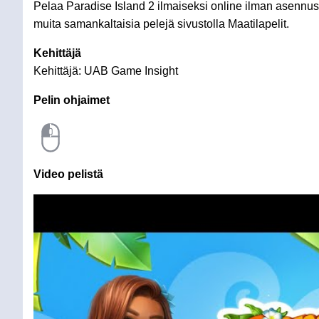
Pelaa Paradise Island 2 ilmaiseksi online ilman asennusta
muita samankaltaisia pelejä sivustolla Maatilapelit.
Kehittäjä
Kehittäjä: UAB Game Insight
Pelin ohjaimet
Video pelistä