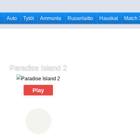
u
Auto
Tytöt
Ammunta
Ruoanlaitto
Hauskat
Match 
Paradise Island 2
Play