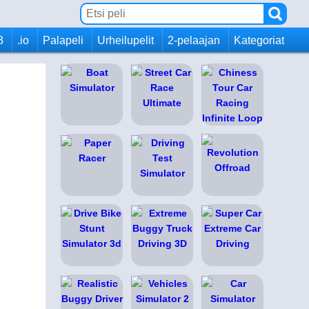
3
.io
Palapeli
Urheilupelit
2-pelaajan
Kategoriat