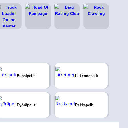
Bussipelit
Liikennepelit
Pyöräpelit
Rekkapelit