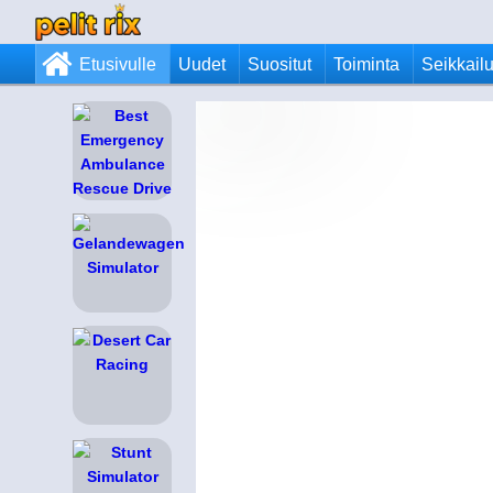
Etusivulle
Uudet
Suositut
Toiminta
Seikkail