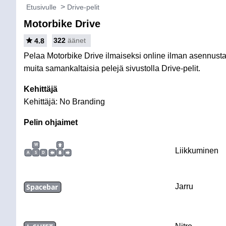
Etusivulle
Drive-pelit
Motorbike Drive
322
äänet
4.8
Pelaa Motorbike Drive ilmaiseksi online ilman asennusta t
muita samankaltaisia pelejä sivustolla Drive-pelit.
Kehittäjä
Kehittäjä: No Branding
Pelin ohjaimet
W
Liikkuminen
A
S
D
Spacebar
Jarru