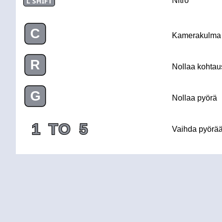
L SHIFT
Nitro
C
Kamerakulma
R
Nollaa kohtau
G
Nollaa pyörä
1
TO
5
Vaihda pyörä