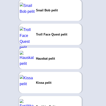
Snail Bob pelit
Troll Face Quest pelit
Hauskat pelit
Kissa pelit