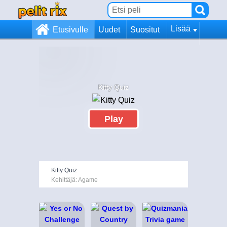
Lisää
Etusivulle
Uudet
Suositut
Kitty Quiz
Play
Kitty Quiz
Kehittäjä: Agame