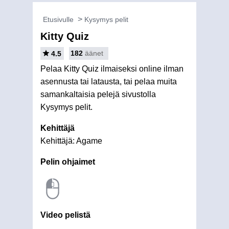
Etusivulle
Kysymys pelit
Kitty Quiz
182
äänet
4.5
Pelaa Kitty Quiz ilmaiseksi online ilman
asennusta tai latausta, tai pelaa muita
samankaltaisia pelejä sivustolla
Kysymys pelit.
Kehittäjä
Kehittäjä: Agame
Pelin ohjaimet
Video pelistä