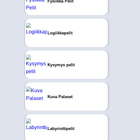
Fysiikka Pelit
Logiikkapelit
Kysymys pelit
Kuva Palaset
Labyrinttipelit