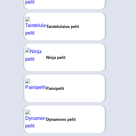
Taistelulaiva pelit
Ninja pelit
Painipelit
Dynamons pelit