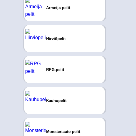
Armeija pelit
Hirviöpelit
RPG-pelit
Kauhupelit
Monsteriauto pelit