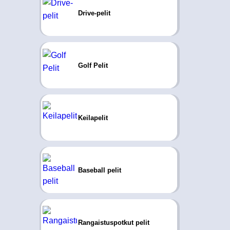
Drive-pelit
Golf Pelit
Keilapelit
Baseball pelit
Rangaistuspotkut pelit