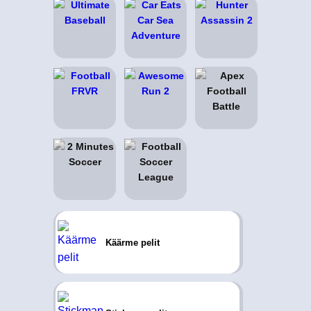
Käärme pelit