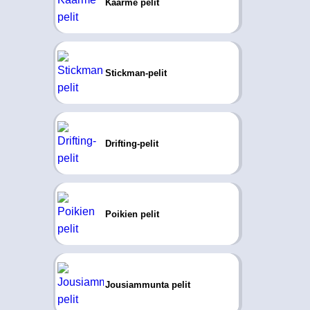
Käärme pelit
Stickman-pelit
Drifting-pelit
Poikien pelit
Jousiammunta pelit