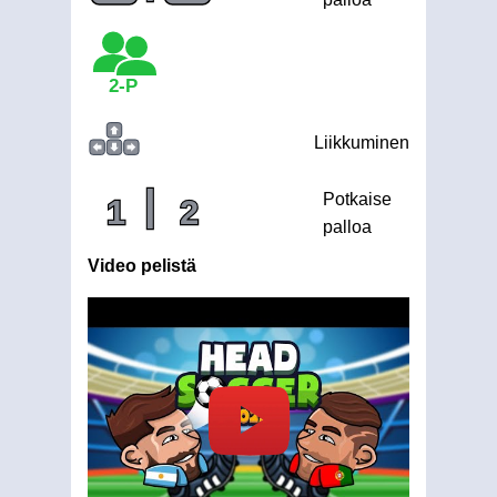
2-P
Liikkuminen
|
Potkaise
1
2
palloa
Video pelistä