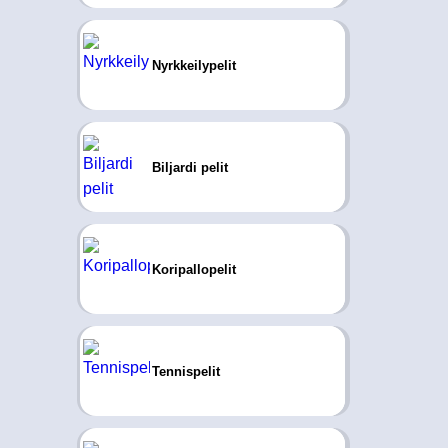
Nyrkkeilypelit
Biljardi pelit
Koripallopelit
Tennispelit