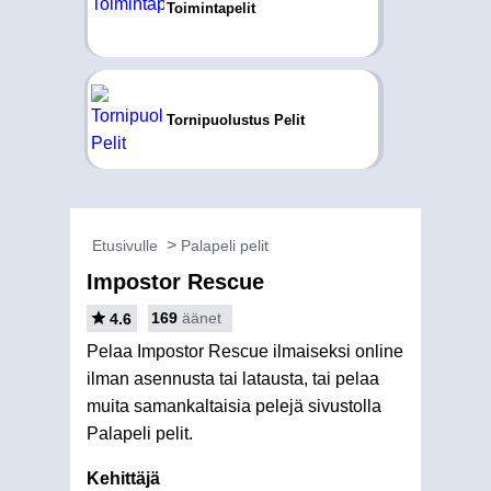
Toimintapelit
Tornipuolustus Pelit
Etusivulle
Palapeli pelit
Impostor Rescue
169
äänet
4.6
Pelaa Impostor Rescue ilmaiseksi online
ilman asennusta tai latausta, tai pelaa
muita samankaltaisia pelejä sivustolla
Palapeli pelit.
Kehittäjä