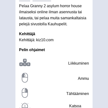
Pelaa Granny 2 asylum horror house
ilmaiseksi online ilman asennusta tai
latausta, tai pelaa muita samankaltaisia
pelejä sivustolla Kauhupelit.
Kehittäjä
Kehittäjä: kiz10.com
Pelin ohjaimet
W
Liikkuminen
A
S
D
Ammu
Tähtääminen
Katsoa