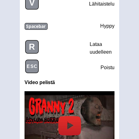
V
Lähitaistelu
Spacebar
Hyppy
Lataa
R
uudelleen
ESC
Poistu
Video pelistä